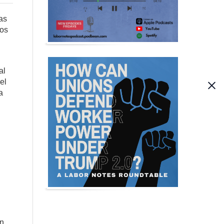
tas
dos
al
el
a
on