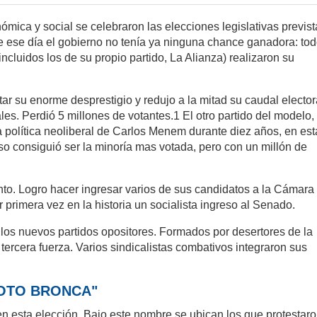
nómica y social se celebraron las elecciones legislativas previs
e ese día el gobierno no tenía ya ninguna chance ganadora: to
incluidos los de su propio partido, La Alianza) realizaron su
ar su enorme desprestigio y redujo a la mitad su caudal elector
es. Perdió 5 millones de votantes.1 El otro partido del modelo, 
la política neoliberal de Carlos Menem durante diez años, en est
so consiguió ser la minoría mas votada, pero con un millón de
nto. Logro hacer ingresar varios de sus candidatos a la Cámara
 primera vez en la historia un socialista ingreso al Senado.
los nuevos partidos opositores. Formados por desertores de la
tercera fuerza. Varios sindicalistas combativos integraron sus
VOTO BRONCA"
en esta elección. Bajo este nombre se ubican los que protestar