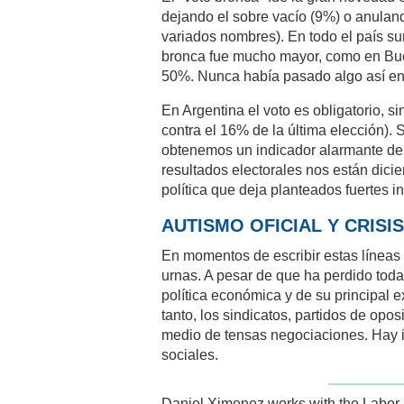
dejando el sobre vacío (9%) o anulan
variados nombres). En todo el país su
bronca fue mucho mayor, como en Buen
50%. Nunca había pasado algo así en 
En Argentina el voto es obligatorio, 
contra el 16% de la última elección).
obtenemos un indicador alarmante del 
resultados electorales nos están dici
política que deja planteados fuertes i
AUTISMO OFICIAL Y CRISIS
En momentos de escribir estas líneas
urnas. A pesar de que ha perdido toda
política económica y de su principal 
tanto, los sindicatos, partidos de op
medio de tensas negociaciones. Hay in
sociales.
Daniel Ximenez works with the Labor