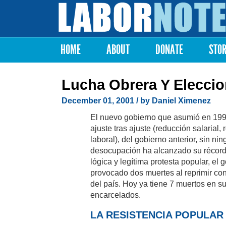
Labor
Notes
HOME
ABOUT
DONATE
STO
Main menu
Lucha Obrera Y Eleccio
December 01, 2001
/ by Daniel Ximenez
El nuevo gobierno que asumió en 1999
ajuste tras ajuste (reducción salarial,
laboral), del gobierno anterior, sin nin
desocupación ha alcanzado su récord hi
lógica y legítima protesta popular, el
provocado dos muertes al reprimir con
del país. Hoy ya tiene 7 muertos en s
encarcelados.
LA RESISTENCIA POPULAR