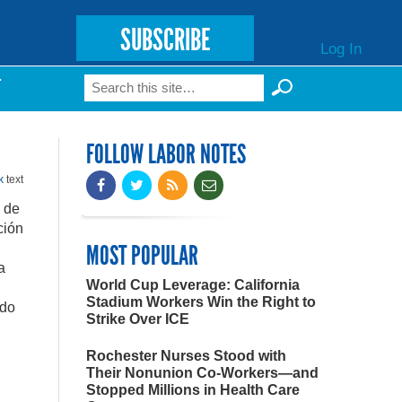
SUBSCRIBE
Log In
Search
T
Search form
FOLLOW LABOR NOTES
k
text
 de
ción
MOST POPULAR
a
World Cup Leverage: California
Stadium Workers Win the Right to
ido
Strike Over ICE
Rochester Nurses Stood with
Their Nonunion Co-Workers—and
Stopped Millions in Health Care