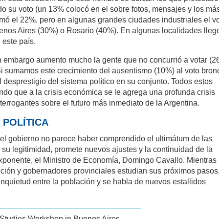
do su voto (un 13% colocó en el sobre fotos, mensajes y los má
mó el 22%, pero en algunas grandes ciudades industriales el v
os Aires (30%) o Rosario (40%). En algunas localidades llego
este país.
sin embargo aumento mucho la gente que no concurrió a votar (2
 Si sumamos este crecimiento del ausentismo (10%) al voto bron
desprestigio del sistema político en su conjunto. Todos estos
endo que a la crisis económica se le agrega una profunda crisis
nterrogantes sobre el futuro más inmediato de la Argentina.
 POLÍTICA
 el gobierno no parece haber comprendido el ultimátum de las
 su legitimidad, promete nuevos ajustes y la continuidad de la
exponente, el Ministro de Economía, Domingo Cavallo. Mientras
osición y gobernadores provinciales estudian sus próximos pasos
quietud entre la población y se habla de nuevos estallidos
 Studies Workshop in Buenos Aires.