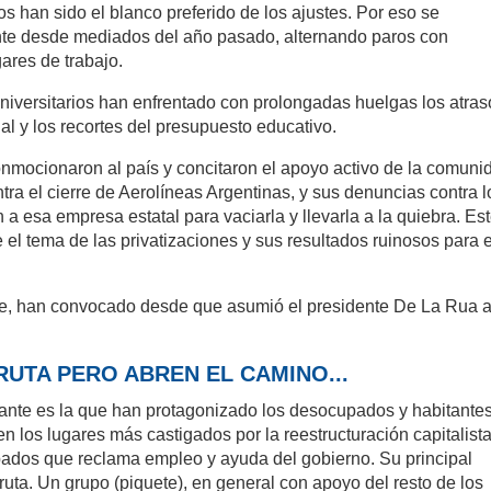
s han sido el blanco preferido de los ajustes. Por eso se
te desde mediados del año pasado, alternando paros con
ares de trabajo.
niversitarios han enfrentado con prolongadas huelgas los atras
ial y los recortes del presupuesto educativo.
onmocionaron al país y concitaron el apoyo activo de la comuni
tra el cierre de Aerolíneas Argentinas, y sus denuncias contra l
a esa empresa estatal para vaciarla y llevarla a la quiebra. Es
e el tema de las privatizaciones y sus resultados ruinosos para e
arte, han convocado desde que asumió el presidente De La Rua a
RUTA PERO ABREN EL CAMINO...
ante es la que han protagonizado los desocupados y habitante
en los lugares más castigados por la reestructuración capitalista
ados que reclama empleo y ayuda del gobierno. Su principal
ruta. Un grupo (piquete), en general con apoyo del resto de los