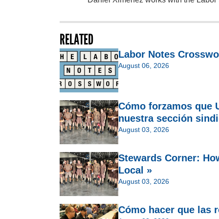
RELATED
Labor Notes Crosswo
August 06, 2026
Cómo forzamos que U
nuestra sección sindi
August 03, 2026
Stewards Corner: Ho
Local »
August 03, 2026
Cómo hacer que las re