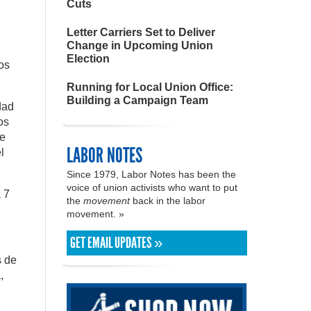
Cuts
Letter Carriers Set to Deliver
Change in Upcoming Union
Election
os
Running for Local Union Office:
Building a Campaign Team
dad
os
te
LABOR NOTES
l
Since 1979, Labor Notes has been the
voice of union activists who want to put
 7
the
movement
back in the labor
movement. »
GET EMAIL UPDATES »
s de
,