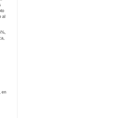
s
oto
 al
6%,
ca,
, en