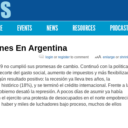
Skip to
main
content
RE
EVENTS
NEWS
RESOURCES
PODCAS
nes En Argentina
login
or
register
to comment
enlarge
or
shrin
 no cumplió sus promesas de cambio. Continuó con la politica
 recorte del gasto social, aumento de impuestos y más flexibiliza
gún resultado positivo: la recesión ya lleva tres años, la
stórico (18%), y se terminó el crédito internacional. Frente a l
 gobierno desató la represión. A pocos días de asumir ya había
 el ejercito una protesta de desocupados en el norte empobrec
u haber y miles de luchadores bajo proceso, muchos de ellos