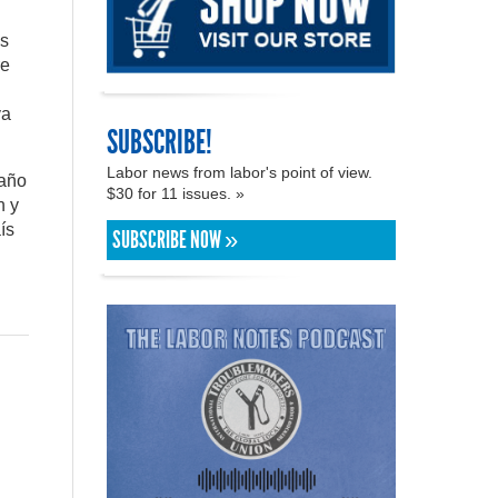
as
re
va
SUBSCRIBE!
Labor news from labor's point of view.
 año
$30 for 11 issues. »
n y
ís
SUBSCRIBE NOW »